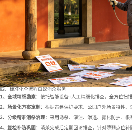
四、标准化全流程白蚁消杀服务
1、全域精细勘察
：依托智能设备+人工精细化排查，全方位扫
2、场景化方案定制
：根据古建保护要求、公园户外场景特性、
3、分级精准消杀治理
：采用诱杀、灌注、渗透、雾化防护、根
4、复检补防巩固
：消杀完成后定期回访排查，针对薄弱点位补