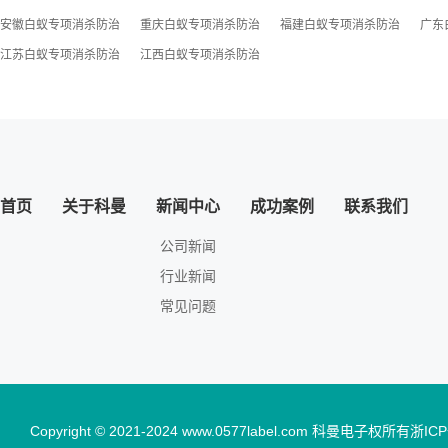
安徽白蚁专项消杀防治
重庆白蚁专项消杀防治
福建白蚁专项消杀防治
广东
江苏白蚁专项消杀防治
江西白蚁专项消杀防治
首页
关于科曼
新闻中心
成功案例
联系我们
公司新闻
行业新闻
常见问题
Copyright © 2021-2024 www.0577label.com 科曼电子权所有
浙ICP