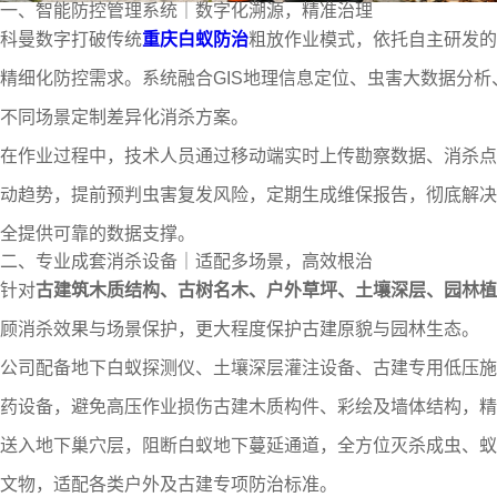
一、智能防控管理系统｜数字化溯源，精准治理
科曼数字打破传统
重庆白蚁防治
粗放作业模式，依托自主研发的
精细化防控需求。系统融合GIS地理信息定位、虫害大数据分
不同场景定制差异化消杀方案。
在作业过程中，技术人员通过移动端实时上传勘察数据、消杀点
动趋势，提前预判虫害复发风险，定期生成维保报告，彻底解决
全提供可靠的数据支撑。
二、专业成套消杀设备｜适配多场景，高效根治
针对
古建筑木质结构、古树名木、户外草坪、土壤深层、园林植
顾消杀效果与场景保护，更大程度保护古建原貌与园林生态。
公司配备地下白蚁探测仪、土壤深层灌注设备、古建专用低压施
药设备，避免高压作业损伤古建木质构件、彩绘及墙体结构，精
送入地下巢穴层，阻断白蚁地下蔓延通道，全方位灭杀成虫、蚁
文物，适配各类户外及古建专项防治标准。