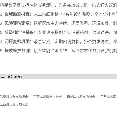
科曼数字建立标准化服务流程，为各类场景提供一站式红火蚁消
1.
全域勘查排查
：人工精细化踏查+智能设备监测，全方位排查
2.
风险评估定案
：根据区域虫害密度、场景类型、环境条件，
3.
分级精准消杀
采用专业设备搭配合规消杀药剂，通过诱杀、
4.
闭环复检巩固
：消杀完成后定期回访复检，排查复发隐患，
5.
长效管护监测
：接入智能监测系统，建立常态化监测管护机
上一篇：没有了
安徽红火蚁专项消杀
重庆红火蚁专项消杀
福建红火蚁专项消杀
广东红火蚁
江西红火蚁专项消杀