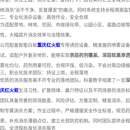
统消杀“治不干净、反复爆发”的痛点。同时系统支持全程溯源
二、专业化消杀设备：高效作业，安全合规
为适配草地、林地、农田、市政绿化带、公园小区、道路边坡等
性，大幅提升消杀效率与治理效果。
公司配备智能白蚁
重庆红火蚁
专用诱控设备、精准施药喷雾设备
试，适配户外复杂地形，能够实现
表层药剂覆盖、深层蚁巢渗透
雾化均匀、药剂用量可控，合规环保、低污染，不会对周边绿植
三、职业化技术团队：持证上岗，全程落地
优质的消杀服务离不开专业的落地团队。科曼数字组建了一支
深
庆红火蚁
生活习性、扩散规律、巢穴特征以及不同场景的消杀标
团队具备完善的现场勘查、风险评估、方案定制、精准消杀、后
制专属消杀方案；作业过程中，严格遵循安全作业标准，规范药
患，补充消杀薄弱点位，建立长效防控机制。同时团队提供全
四、全流程标准化消杀服务